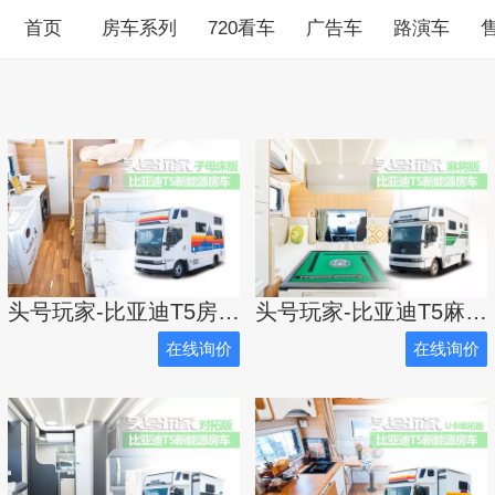
首页
房车系列
720看车
广告车
路演车
头号玩家-比亚迪T5房车max-子母床版
头号玩家-比亚迪T5麻将版房车
在线询价
在线询价